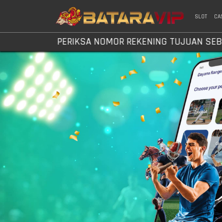
SLOT
CA
SELALU PERIKSA NOMOR REKENING TUJUAN SEBELUM